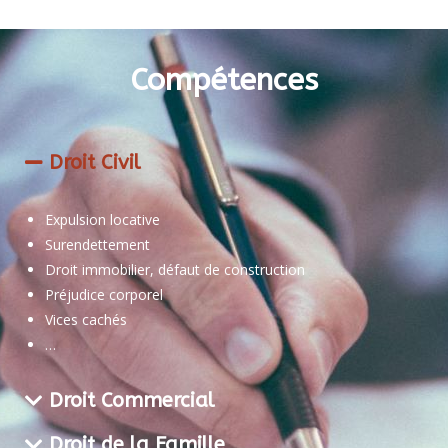
Compétences
Droit Civil
Expulsion locative
Surendettement
Droit immobilier, défaut de construction
Préjudice corporel
Vices cachés
…
Droit Commercial
Droit de la Famille